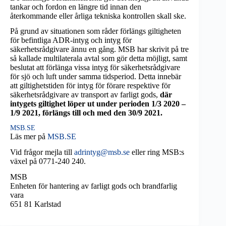
tankar och fordon en längre tid innan den
återkommande eller årliga tekniska kontrollen skall ske.
På grund av situationen som råder förlängs giltigheten
för befintliga ADR-intyg och intyg för
säkerhetsrådgivare ännu en gång. MSB har skrivit på tre
så kallade multilaterala avtal som gör detta möjligt, samt
beslutat att förlänga vissa intyg för säkerhetsrådgivare
för sjö och luft under samma tidsperiod. Detta innebär
att giltighetstiden för intyg för förare respektive för
säkerhetsrådgivare av transport av farligt gods,
där
intygets giltighet löper ut under perioden 1/3 2020 –
1/9 2021, förlängs till och med den 30/9 2021.
MSB.S
E
Läs mer på
MSB.SE
Vid frågor mejla till
adrintyg@msb.se
eller ring MSB:s
växel på 0771-240 240.
MSB
Enheten för hantering av farligt gods och brandfarlig
vara
651 81 Karlstad