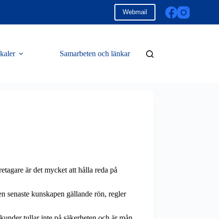
Webmail
kaler
Samarbeten och länkar
retagare är det mycket att hålla reda på
den senaste kunskapen gällande rön, regler
 kunder tullar inte på säkerheten och är mån