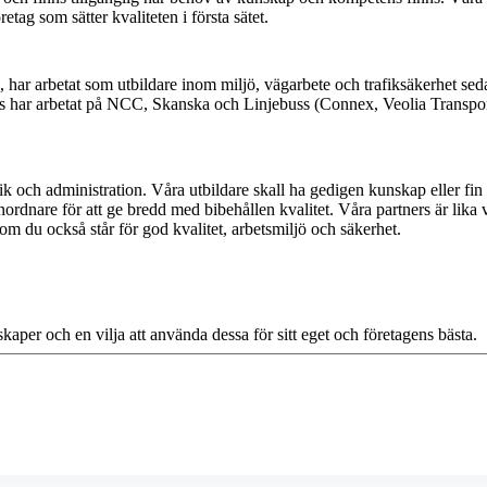
etag som sätter kvaliteten i första sätet.
ar arbetat som utbildare inom miljö, vägarbete och trafiksäkerhet sed
nders har arbetat på NCC, Skanska och Linjebuss (Connex, Veolia Transp
tik och administration. Våra utbildare skall ha gedigen kunskap eller fin
dnare för att ge bredd med bibehållen kvalitet. Våra partners är lika v
om du också står för god kvalitet, arbetsmiljö och säkerhet.
per och en vilja att använda dessa för sitt eget och företagens bästa.