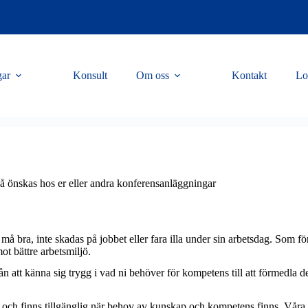
gar
Konsult
Om oss
Kontakt
Lo
 så önskas hos er eller andra konferensanläggningar
må bra, inte skadas på jobbet eller fara illa under sin arbetsdag. Som fö
mot bättre arbetsmiljö.
rån att känna sig trygg i vad ni behöver för kompetens till att förmedla 
ar och finns tillgänglig när behov av kunskap och kompetens finns. Våra