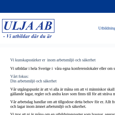
Hoppa
till
innehåll
Utbildnin
Vi kunskapsstärker er inom arbetsmiljö och säkerhet
Vi utbildar i hela Sverige i våra egna konferenslokaler eller om
Vårt fokus:
Din arbetsmiljö och säkerhet
Vår utgångspunkt är att vi alla är måna om att vi människor skall 
gällande lagar, regler och andra krav som finns till för att sträva 
Vår arbetsdag handlar om att tillgodose detta behov för er. Allt f
och lagar inom ämnet arbetsmiljö och säkerhet.
Vi tror att ni är måna om en utbildningsparter som lyssnar, ager