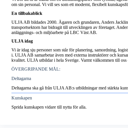
om sin personal. Vi vill ses som ett modernt, flexibelt kunskapsför
En tillbakablick
ULJA AB bildades 2000. Ägaren och grundaren, Anders Jacklin, h
transportsektorn har bidragit till utvecklingen av företaget. A
anläggnings- och miljöarbete på LBC Väst AB.
ULJA idag
Vi är idag sju personer som står för planering, samordning, logis
i. ULJA AB samarbetar även med externa instruktörer och kursanor
kvalitet. ULJA utbildar i hela Sverige. Varmt välkommen till oss 
ÖVERGRIPANDE MÅL:
Deltagarna
Deltagarna ska gå från ULJA AB:s utbildningar med stärkta kunska
Kunskapen
Sprida kunskapen vidare till nytta för alla.