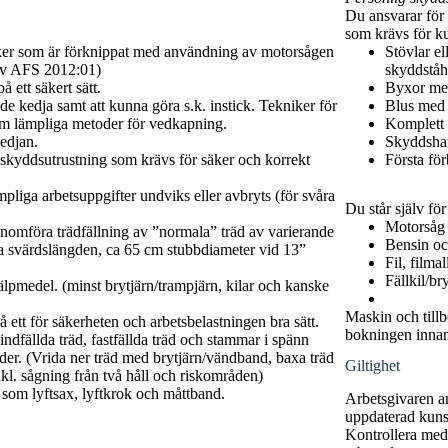
Du ansvarar för 
som krävs för k
ker som är förknippat med användning av motorsågen
Stövlar e
 av AFS 2012:01)
skyddståh
 ett säkert sätt.
Byxor me
de kedja samt att kunna göra s.k. instick. Tekniker för
Blus med v
om lämpliga metoder för vedkapning.
Komplett
kedjan.
Skyddsha
 skyddsutrustning som krävs för säker och korrekt
Första fö
pliga arbetsuppgifter undviks eller avbryts (för svåra
Du står själv fö
.
Motorsåg
nomföra trädfällning av ”normala” träd av varierande
Bensin oc
la svärdslängden, ca 65 cm stubbdiameter vid 13”
Fil, filma
Fällkil/br
älpmedel. (minst brytjärn/trampjärn, kilar och kanske
Maskin och tillb
å ett för säkerheten och arbetsbelastningen bra sätt.
bokningen innan
dfällda träd, fastfällda träd och stammar i spänn
er. (Vrida ner träd med brytjärn/vändband, baxa träd
Giltighet
nkl. sågning från två håll och riskområden)
 som lyftsax, lyftkrok och måttband.
Arbetsgivaren an
uppdaterad kun
Kontrollera med 