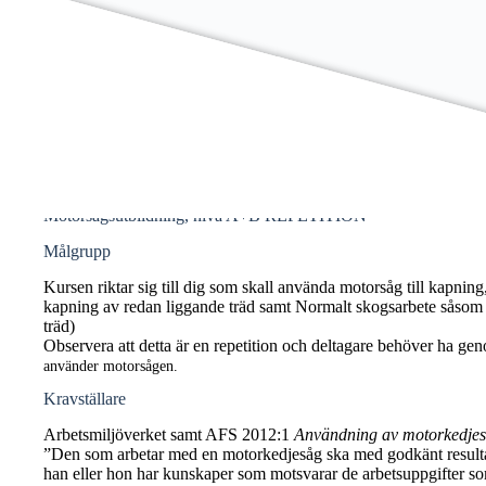
Motorsågsutbildning, nivå A+B REPETITION
Målgrupp
Kursen riktar sig till dig som skall använda motorsåg till kapn
kapning av redan liggande träd samt Normalt skogsarbete såsom t
träd)
Observera att detta är en repetition och deltagare behöver ha g
använder motorsågen.
Kravställare
Arbetsmiljöverket samt AFS 2012:1
Användning av motorkedjes
”Den som arbetar med en motorkedjesåg ska med godkänt resultat 
han eller hon har kunskaper som motsvarar de arbetsuppgifter so