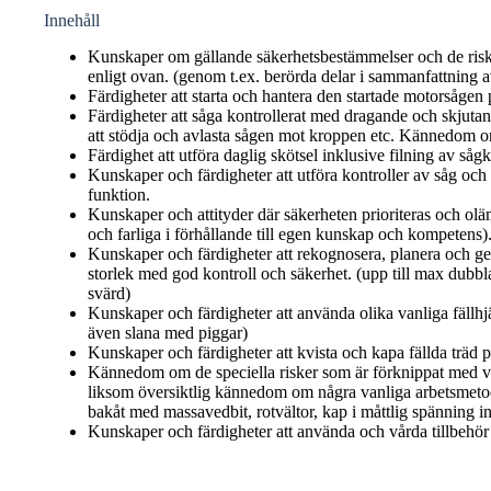
Innehåll
Kunskaper om gällande säkerhetsbestämmelser och de ris
enligt ovan. (genom t.ex. berörda delar i sammanfattning
Färdigheter att starta och hantera den startade motorsågen på
Färdigheter att såga kontrollerat med dragande och skjutan
att stödja och avlasta sågen mot kroppen etc. Kännedom 
Färdighet att utföra daglig skötsel inklusive filning av såg
Kunskaper och färdigheter att utföra kontroller av såg och
funktion.
Kunskaper och attityder där säkerheten prioriteras och oläm
och farliga i förhållande till egen kunskap och kompetens)
Kunskaper och färdigheter att rekognosera, planera och ge
storlek med god kontroll och säkerhet. (upp till max dubb
svärd)
Kunskaper och färdigheter att använda olika vanliga fällhj
även slana med piggar)
Kunskaper och färdigheter att kvista och kapa fällda träd p
Kännedom om de speciella risker som är förknippat med vin
liksom översiktlig kännedom om några vanliga arbetsmetod
bakåt med massavedbit, rotvältor, kap i måttlig spänning i
Kunskaper och färdigheter att använda och vårda tillbehör