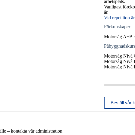
arbetsplats.
Vanligast förek
år.
Vid repetition är
Förkunskaper
Motorsåg A+B sa
Påbyggnadskurs
Motorsåg Nivå C
Motorsåg Nivå D
Motorsåg Nivå E
Beställ vår 
fälle – kontakta vår administration