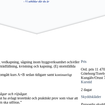
Pris
ing, vedkapning, sågning inom byggverksamhet och/eller
rädfällning, kvistning och kapning. (Ej stormfällda
Ord. pris
11 47
Göteborg/Toreb
enomgått kurs A+B sedan tidigare samt
kontinuerligt
Kungälv/Orust
Kurstid
2 dagar
ågar och röjsågar.
Skyddskläder
ha avlagt teoretiskt och praktiskt prov som visar att
m ska utföras.”
Personlig skydd