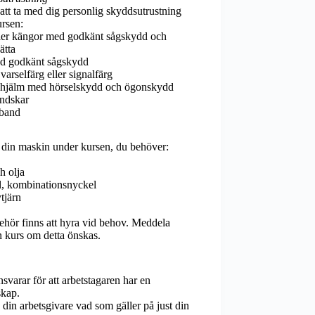
att ta med dig personlig skyddsutrustning
ursen:
ller kängor med godkänt sågskydd och
ätta
d godkänt sågskydd
arselfärg eller signalfärg
 hjälm med hörselskydd och ögonskydd
ndskar
rband
r din maskin under kursen, du behöver:
h olja
ll, kombinationsnyckel
ytjärn
ehör finns att hyra vid behov. Meddela
 kurs om detta önskas.
svarar för att arbetstagaren har en
skap.
din arbetsgivare vad som gäller på just din