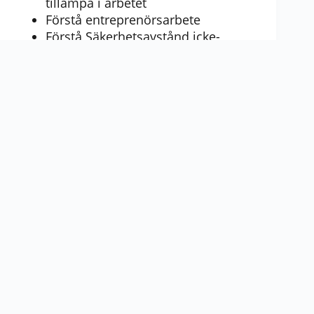
tillämpa i arbetet
Förstå entreprenörsarbete
Förstå Säkerhetsavstånd icke-
elektriskt arbete
Förstå vad som gäller för EBR ESA
Överenskommelse om tillträde
Känna till allmän info om "Arbete
nära spänning", "Arbete utan
spänning" och "Arbete med
spänning"
Förstå arbetsmetoderna allmän info,
arbete nära spänning, arbete utan
spänning
Förstå vad ett icke elektriskt arbete
är
Förstå entreprenörsarbete
Pris