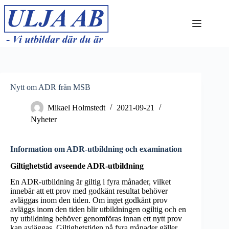
Hoppa
till
innehåll
Nytt om ADR från MSB
Mikael Holmstedt
2021-09-21
Nyheter
Information om ADR-utbildning och examination
Giltighetstid avseende ADR-utbildning
En ADR-utbildning är giltig i fyra månader, vilket
innebär att ett prov med godkänt resultat behöver
avläggas inom den tiden. Om inget godkänt prov
avläggs inom den tiden blir utbildningen ogiltig och en
ny utbildning behöver genomföras innan ett nytt prov
kan avläggas. Giltighetstiden på fyra månader gäller