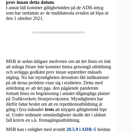
prov innan detta datum
.
I annat fall kommer giltighetstiden på de ADR-intyg
som har omfattats av de multilaterala avtalen att löpa ut
den 1 oktober 2021.
MSB är sedan tidigare medveten om att det finns en risk
att många förare inte kommer hinna genomgå utbildning
och avlägga godkänt prov innan september månads
utgång. Nu har myndigheten dessutom fått indikationer
på att dessa problem visar sig i realiteten. Detta med
anledning av att det pga. den pågående pandemin
fortsatt finns en begränsning i antalet tillgängliga platser
på Trafikverkets förarprovskontor. Myndigheten har
därför fattat beslut om att en repetitionsutbildning är
giltig i fyra månader
trots
att intygets giltighetstid löpt
ut. Under ordinarie omständigheter skulle det i sådant
fall krävts en s.k. förstagångsutbildning.
MSB kan i enlighet med avsnitt
20.5.9 i ADR-S
besluta