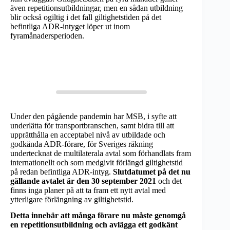
även repetitionsutbildningar, men en sådan utbildning
blir också ogiltig i det fall giltighetstiden på det
befintliga ADR-intyget löper ut inom
fyramånadersperioden.
Under den pågående pandemin har MSB, i syfte att
underlätta för transportbranschen, samt bidra till att
upprätthålla en acceptabel nivå av utbildade och
godkända ADR-förare, för Sveriges räkning
undertecknat de multilaterala avtal som förhandlats fram
internationellt och som medgivit förlängd giltighetstid
på redan befintliga ADR-intyg.
Slutdatumet på det nu
gällande avtalet är den 30 september 2021
och det
finns inga planer på att ta fram ett nytt avtal med
ytterligare förlängning av giltighetstid.
Detta innebär att många förare nu måste genomgå
en repetitionsutbildning och avlägga ett godkänt